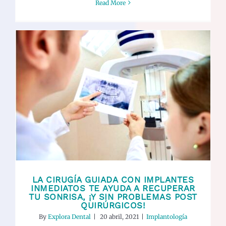
Read More
La cirugía guiada con implantes
inmediatos te ayuda a recuperar tu
sonrisa, ¡y sin problemas post
quirúrgicos!
Implantología
LA CIRUGÍA GUIADA CON IMPLANTES
INMEDIATOS TE AYUDA A RECUPERAR
TU SONRISA, ¡Y SIN PROBLEMAS POST
QUIRÚRGICOS!
By
Explora Dental
|
20 abril, 2021
|
Implantología