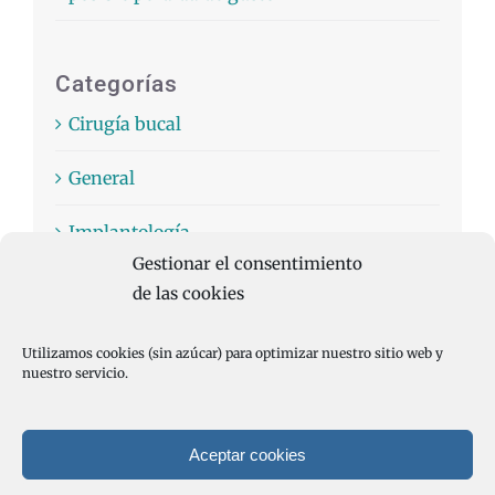
Categorías
Cirugía bucal
General
Implantología
Gestionar el consentimiento
Odontología General
de las cookies
Ortodoncia
Utilizamos cookies (sin azúcar) para optimizar nuestro sitio web y
nuestro servicio.
Aceptar cookies
© Copyright 2013 -
2026 | Clínica Dental Pereda | Todos los