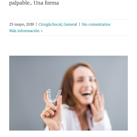
palpable... Una forma
25 mayo, 2019
|
Cirugía bucal
,
General
|
Sin comentarios
Más información
Ortodoncia Invisalign: ¿en qué
consiste este tratamiento?
Ortodoncia